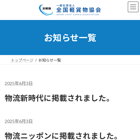
コ
ナ
ン
ビ
テ
ゲ
ン
ー
ツ
シ
へ
ョ
お知らせ一覧
ス
ン
キ
に
ッ
移
プ
動
トップページ
お知らせ一覧
2025年6月3日
物流新時代に掲載されました。
2025年6月3日
物流ニッポンに掲載されました。