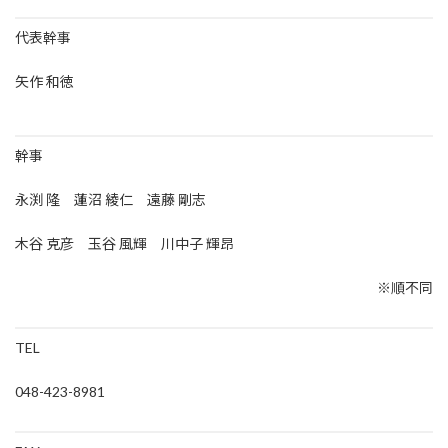
代表幹事
矢作 和徳
幹事
永渕 隆 蓮沼 綾仁 遠藤 剛志
木谷 克彦 玉谷 風輝 川中子 輝昂
※順不同
TEL
048-423-8981