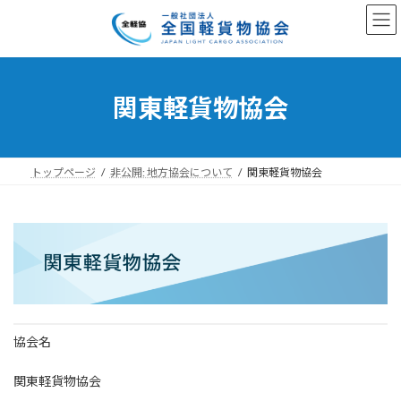
コ
ナ
ン
ビ
テ
ゲ
ン
ー
ツ
シ
へ
ョ
関東軽貨物協会
ス
ン
キ
に
ッ
移
プ
動
トップページ
非公開: 地方協会について
関東軽貨物協会
協会名
関東軽貨物協会