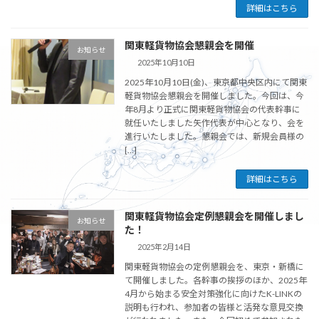
詳細はこちら
関東軽貨物協会懇親会を開催
お知らせ
2025年10月10日
2025年10月10日(金)、東京都中央区内にて関東
軽貨物協会懇親会を開催しました。今回は、今
年8月より正式に関東軽貨物協会の代表幹事に
就任いたしました矢作代表が中心となり、会を
進行いたしました。懇親会では、新規会員様の
[…]
詳細はこちら
関東軽貨物協会定例懇親会を開催しまし
お知らせ
た！
2025年2月14日
関東軽貨物協会の定例懇親会を、東京・新橋に
て開催しました。各幹事の挨拶のほか、2025年
4月から始まる安全対策強化に向けたK-LINKの
説明も行われ、参加者の皆様と活発な意見交換