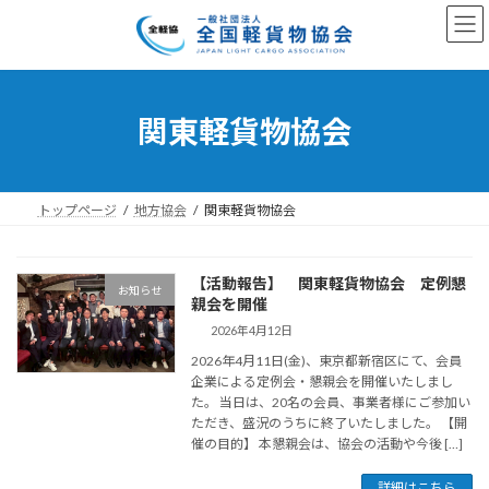
コ
ナ
ン
ビ
テ
ゲ
ン
ー
ツ
シ
へ
ョ
関東軽貨物協会
ス
ン
キ
に
ッ
移
プ
動
トップページ
地方協会
関東軽貨物協会
【活動報告】 関東軽貨物協会 定例懇
お知らせ
親会を開催
2026年4月12日
2026年4月11日(金)、東京都新宿区にて、会員
企業による定例会・懇親会を開催いたしまし
た。 当日は、20名の会員、事業者様にご参加い
ただき、盛況のうちに終了いたしました。 【開
催の目的】 本懇親会は、協会の活動や今後 […]
詳細はこちら