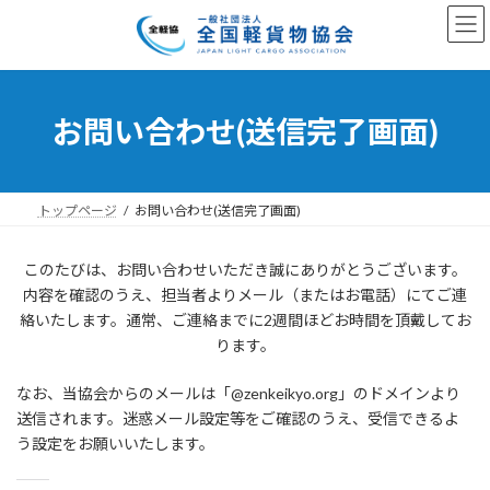
コ
ナ
ン
ビ
テ
ゲ
ン
ー
ツ
シ
へ
ョ
お問い合わせ(送信完了画面)
ス
ン
キ
に
ッ
移
プ
動
トップページ
お問い合わせ(送信完了画面)
このたびは、お問い合わせいただき誠にありがとうございます。
内容を確認のうえ、担当者よりメール（またはお電話）にてご連
絡いたします。通常、ご連絡までに2週間ほどお時間を頂戴してお
ります。
なお、当協会からのメールは「@zenkeikyo.org」のドメインより
送信されます。迷惑メール設定等をご確認のうえ、受信できるよ
う設定をお願いいたします。