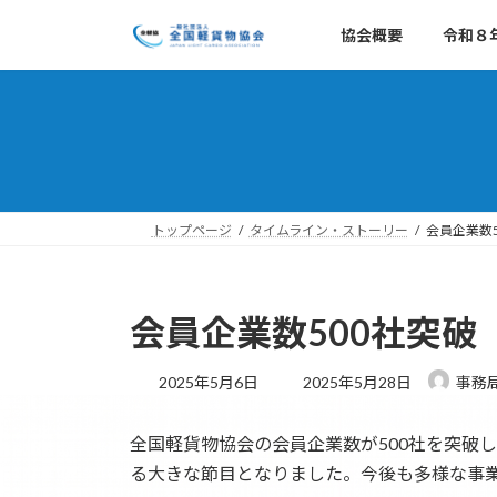
コ
ナ
協会概要
令和８
ン
ビ
テ
ゲ
ン
ー
ツ
シ
へ
ョ
ス
ン
キ
に
ッ
移
トップページ
タイムライン・ストーリー
会員企業数5
プ
動
会員企業数500社突破
最
2025年5月6日
2025年5月28日
事務
終
更
全国軽貨物協会の会員企業数が500社を突破
新
日
る大きな節目となりました。今後も多様な事
時