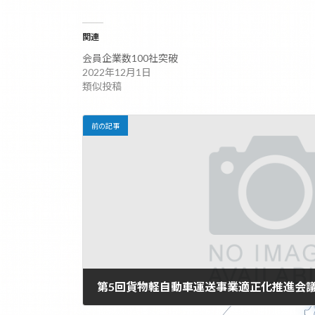
:
関連
会員企業数100社突破
2022年12月1日
類似投稿
前の記事
第5回貨物軽自動車運送事業適正化推進会