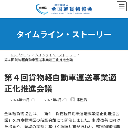
コ
ナ
ン
ビ
テ
ゲ
ン
ー
ツ
シ
へ
ョ
タイムライン・ストーリー
ス
ン
キ
に
ッ
移
プ
動
トップページ
タイムライン・ストーリー
第４回貨物軽自動車運送事業適正化推進会議
第４回貨物軽自動車運送事業適
正化推進会議
最
2024年11月8日
2025年6月9日
事務局
終
更
全国軽貨物協会は、「第4回 貨物軽自動車運送事業適正化推進会
新
日
議」を東京都港区の航空会館にて開催しました。制度改善に向け
時
た提言や、現場の実態に基づく課題共有が行われ、軽貨物運送業