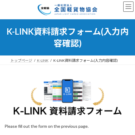
コ
ナ
ン
ビ
テ
ゲ
ン
ー
ツ
シ
K-LINK資料請求フォーム(入力内
へ
ョ
ス
ン
容確認)
キ
に
ッ
移
プ
動
トップページ
K-LINK
K-LINK資料請求フォーム(入力内容確認)
Please fill out the form on the previous page.