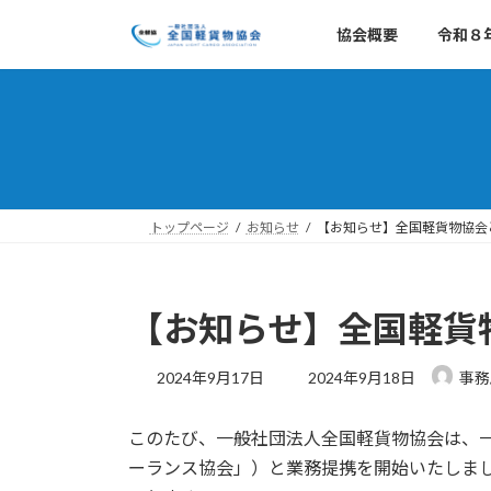
コ
ナ
協会概要
令和８
ン
ビ
テ
ゲ
ン
ー
ツ
シ
へ
ョ
ス
ン
キ
に
ッ
移
トップページ
お知らせ
【お知らせ】全国軽貨物協会
プ
動
【お知らせ】全国軽貨
最
2024年9月17日
2024年9月18日
事務
終
更
このたび、一般社団法人全国軽貨物協会は、
新
日
ーランス協会」）と業務提携を開始いたしま
時