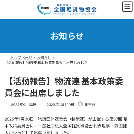
コ
ナ
ン
ビ
テ
ゲ
ン
ー
ツ
シ
へ
ョ
お知らせ
ス
ン
キ
に
ッ
移
プ
動
トップページ
お知らせ
【活動報告】物流連 基本政策委員会に出席しました
【活動報告】物流連 基本政策委
員会に出席しました
最
2025年9月30日
2025年10月20日
事務局
終
更
2025年9月30日、物流団体連合会（物流連）が主催する第37回 基
新
日
本政策委員会に、一般社団法人全国軽貨物協会 代表理事・西田健
時
太が委員として出席いたしました。