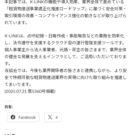
本記事では、K-LINKの機能や導入効果、業界全体で進めている
新
日
「軽貨物運送事業適正化推進ロードマップ」に基づく安全対策・
時
取引環境の改善・コンプライアンス強化の動きなどが取り上げら
:
れています。
K-LINKは、点呼記録・日報作成・事故報告などの業務を効率化
し、法令遵守を支援するクラウド型の運行管理支援ツールです。
個人事業主から法人事業者、元請・荷主の皆さままで、業界全体
の健全な発展を支えるインフラとして、ご活用いただいておりま
す。
当協会では、今後も業界関係者の皆さまと連携しながら、より安
全で持続可能な軽貨物運送業界の実現に向けた取り組みを推進し
てまいります。
(2025.07.31 第5360号掲載)
共有:
Facebook
X