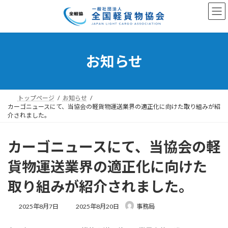
コ
ナ
ン
ビ
テ
ゲ
ン
ー
ツ
シ
へ
ョ
お知らせ
ス
ン
キ
に
ッ
移
プ
動
トップページ
お知らせ
カーゴニュースにて、当協会の軽貨物運送業界の適正化に向けた取り組みが紹
介されました。
カーゴニュースにて、当協会の軽
貨物運送業界の適正化に向けた
取り組みが紹介されました。
最
2025年8月7日
2025年8月20日
事務局
終
更