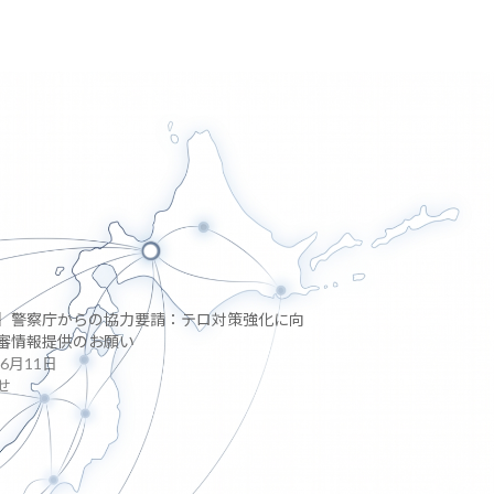
】警察庁からの協力要請：テロ対策強化に向
審情報提供のお願い
年6月11日
せ