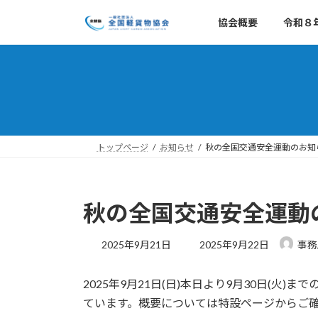
コ
ナ
協会概要
令和８
ン
ビ
テ
ゲ
ン
ー
ツ
シ
へ
ョ
ス
ン
キ
に
ッ
移
トップページ
お知らせ
秋の全国交通安全運動のお知
プ
動
秋の全国交通安全運動
最
2025年9月21日
2025年9月22日
事務
終
更
2025年9月21日(日)本日より9月30日(
新
日
ています。概要については特設ページからご
時