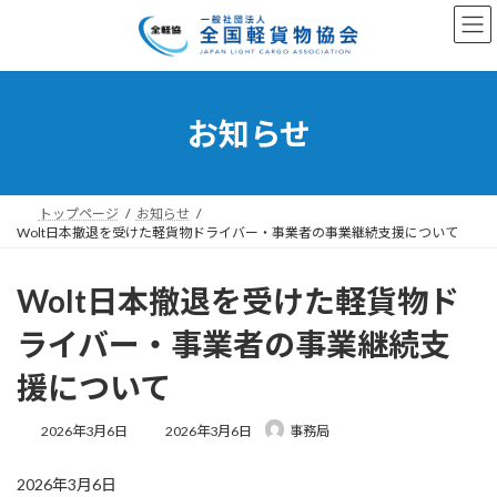
コ
ナ
ン
ビ
テ
ゲ
ン
ー
ツ
シ
へ
ョ
お知らせ
ス
ン
キ
に
ッ
移
プ
動
トップページ
お知らせ
Wolt日本撤退を受けた軽貨物ドライバー・事業者の事業継続支援について
Wolt日本撤退を受けた軽貨物ド
ライバー・事業者の事業継続支
援について
最
2026年3月6日
2026年3月6日
事務局
終
更
2026年3月6日
新